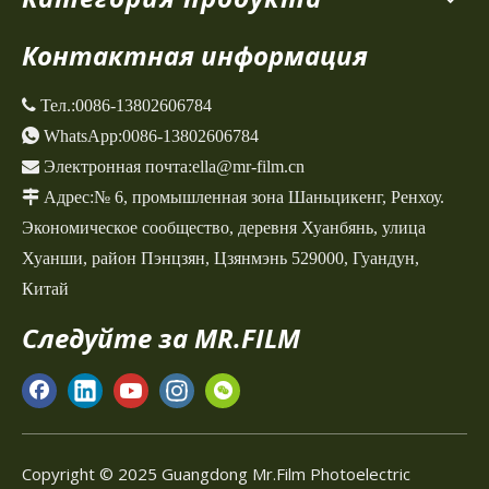
Контактная информация
 Тел.:
0086-13802606784

WhatsApp:
0086-13802606784

Электронная почта:
ella@mr-film.cn

Адрес:
№ 6, промышленная зона Шаньцикенг,
Ренхоу.
Экономическое сообщество, деревня Хуанбянь, улица
Хуанши, район Пэнцзян, Цзянмэнь 529000, Гуандун,
Китай
Следуйте за MR.FILM
Copyright © 2025 Guangdong Mr.Film Photoelectric