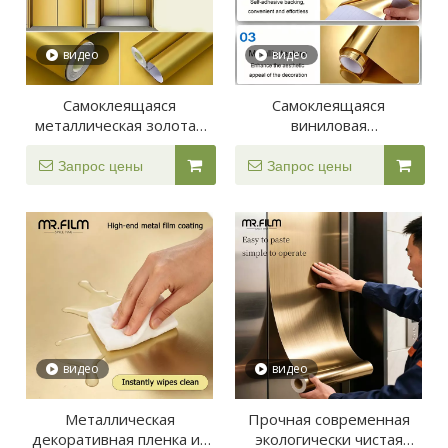
видео
видео
Самоклеящаяся
Самоклеящаяся
металлическая золотая
виниловая
виниловая декоративная
металлизированная
пленка для украшения
пленка золотого и
Запрос цены
Запрос цены
лифта шкафа
серебряного цвета
видео
видео
Металлическая
Прочная современная
декоративная пленка из
экологически чистая