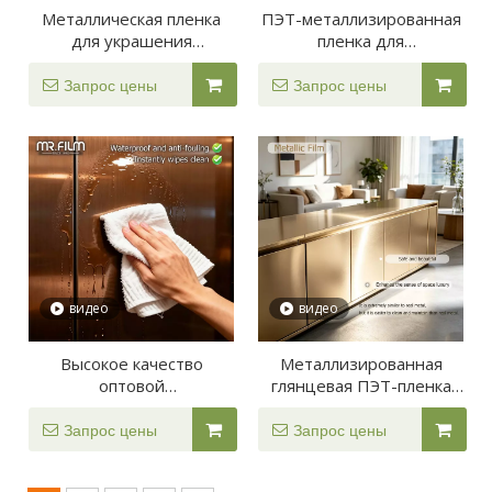
Металлическая пленка
ПЭТ-металлизированная
для украшения
пленка для
гостиничной мебели
ламинирования золота и
серебра
Запрос цены
Запрос цены
видео
видео
Высокое качество
Металлизированная
оптовой
глянцевая ПЭТ-пленка
металлизированной
золотого и серебряного
глянцевой золотой
цвета
Запрос цены
Запрос цены
пленки