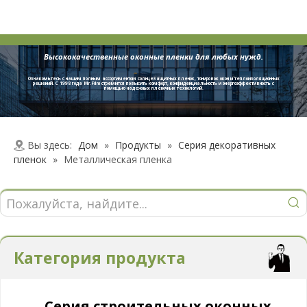
Высококачественные оконные пленки для любых нужд.
Ознакомьтесь с нашим полным ассортиментом солнцезащитных пленок, тонировок окон и теплоизоляционных
решений. С 1998 года Mr.Film стремится повысить комфорт, конфиденциальность и энергоэффективность с
помощью надежных пленочных технологий.
Вы здесь:
Дом
»
Продукты
»
Серия декоративных
пленок
»
Металлическая пленка
Категория продукта
Серия строительных оконных