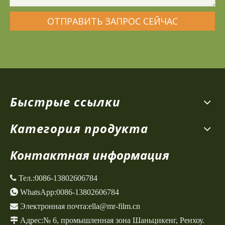
ОТПРАВИТЬ ЗАПРОС СЕЙЧАС
Быстрые ссылки
Категория продукта
Контактная информация
 Тел.:
0086-13802606784

WhatsApp:
0086-13802606784

Электронная почта:
ella@mr-film.cn

Адрес:
№ 6, промышленная зона Шаньцикенг,
Ренхоу.