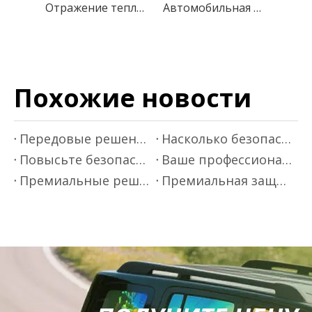
Отражение тепла для домашних животных, блокирующее ультрафиолетовое излучение, солнечная пленка, изоляционный оттенок для окон
Автомобильная тонировка для конфиденциальности, солнцезащитная оконная пленка
Похожие новости
Передовые решения для теплоизоляционных пленок
Насколько безопасна ваша автомобильная оконная пленка?
Повысьте безопасность вождения с помощью теплоизоляционной пленки
Ваше профессиональное руководство по нанесению пленки на окна автомобиля
Премиальные решения для тонировки стекол автомобиля - Mr.film
Премиальная защита автокраски - Mr.Film