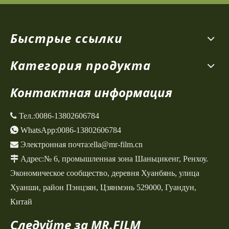
Быстрые ссылки
Категория продукта
Контактная информация
 Тел.:
0086-13802606784

WhatsApp:
0086-13802606784

Электронная почта:
ella@mr-film.cn

Адрес:
№ 6, промышленная зона Шаньцикенг,
Ренхоу.
Экономическое сообщество, деревня Хуанбянь, улица
Хуанши, район Пэнцзян, Цзянмэнь 529000, Гуандун,
Китай
Следуйте за MR.FILM