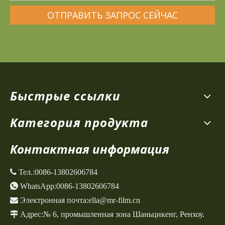
ОТПРАВИТЬ ЗАПРОС СЕЙЧАС
Быстрые ссылки
Категория продукта
Контактная информация
 Тел.:
0086-13802606784

WhatsApp:
0086-13802606784

Электронная почта:
ella@mr-film.cn

Адрес:
№ 6, промышленная зона Шаньцикенг,
Ренхоу.