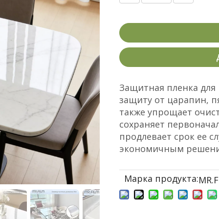
Защитная пленка для
защиту от царапин, п
также упрощает очис
сохраняет первонача
продлевает срок ее с
экономичным решени
Марка продукта:
MR.F