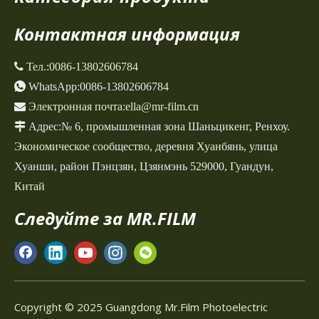
Контактная информация
 Тел.:
0086-13802606784

WhatsApp:
0086-13802606784

Электронная почта:
ella@mr-film.cn

Адрес:
№ 6, промышленная зона Шаньцикенг,
Ренхоу.
Экономическое сообщество, деревня Хуанбянь, улица
Хуанши, район Пэнцзян, Цзянмэнь 529000, Гуандун,
Китай
Следуйте за MR.FILM
Copyright © 2025 Guangdong Mr.Film Photoelectric