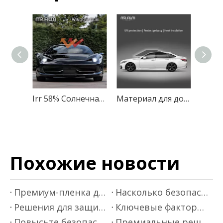
Irr 58% Солнечная тонированная прозрачная пленка для автомобильного стекла
Материал для домашних животных, глянцевая поверхность, защита от царапин, УФ-доказательство, автоматическая оконная пленка с высоким Irr
Похожие новости
Премиум-пленка для тонировки автомобильных стекол от Mr.Film
Насколько безопасна ваша автомобильная оконная пленка?
Решения для защитных пленок премиум-класса от Mr Film
Ключевые факторы, которые следует учитывать при выборе теплоизоляционной пленки
Повысьте безопасность вождения с помощью теплоизоляционной пленки
Премиальные решения для тонировки стекол автомобиля - Mr.film