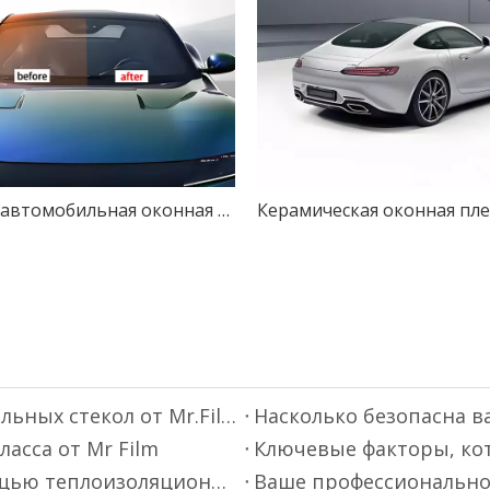
45% Vlt автомобильная оконная пленка с прозрачным оттенком автомобильного стекла
Премиум-пленка для тонировки автомобильных стекол от Mr.Film
Насколько безопасна в
асса от Mr Film
Повысьте безопасность вождения с помощью теплоизоляционной пленки