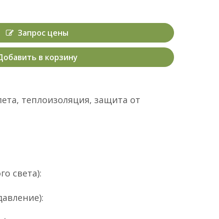
Запрос цены
Добавить в корзину
ета, теплоизоляция, защита от
о света):
давление):