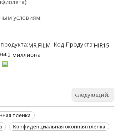
афиолета):
дным условиям:
продукта:
Код Продукта:
MR.FILM
HIR15
на:
2 миллиона
следующий:
нная пленка
а
Конфиденциальная оконная пленка