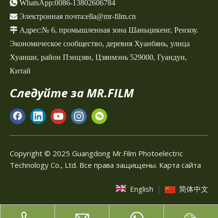

WhatsApp:
0086-13802606784

Электронная почта:
ella@mr-film.cn

Адрес:
№ 6, промышленная зона Шаньцикенг,
Ренхоу.
Экономическое сообщество, деревня Хуанбянь, улица
Хуанши, район Пэнцзян, Цзянмэнь 529000, Гуандун,
Китай
Следуйте за MR.FILM
Copyright © 2025 Guangdong Mr.Film Photoelectric
Technology Co., Ltd. Все права защищены.
Карта сайта
|
English
简体中文